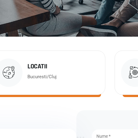
LOCATII
Bucuresti/Cluj
N