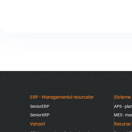
ERP - Managementul resurselor
Sisteme 
SeniorERP
APS - pla
SeniorXRP
MES - ma
Vanzari
Resurse