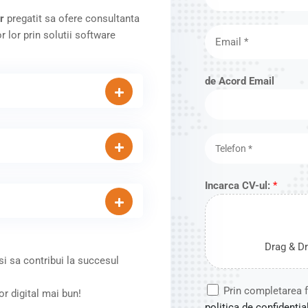
u
r
pregatit sa ofere consultanta
m
E
 lor prin solutii software
e
m
*
a
de Acord Email
i
l
*
T
e
l
Incarca CV-ul:
*
e
f
o
n
Drag & Dr
*
 si sa contribui la succesul
A
Prin completarea f
r digital mai bun!
c
politica de confidentia