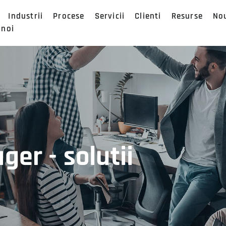
Industrii
Procese
Servicii
Clienti
Resurse
No
 noi
er - solutii