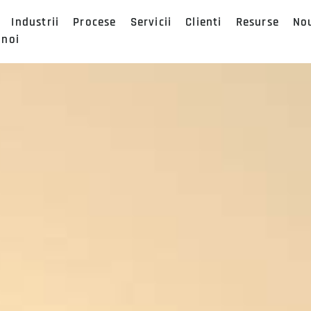
Industrii
Procese
Servicii
Clienti
Resurse
No
 noi