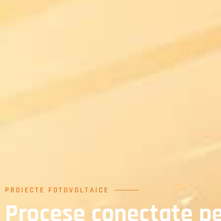
PROIECTE FOTOVOLTAICE
Procese conectate pe