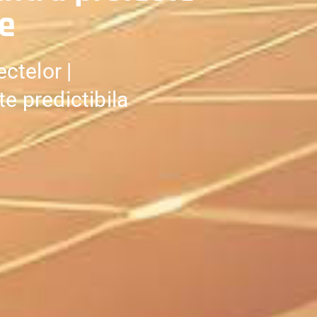
xe
ctelor |
te predictibila