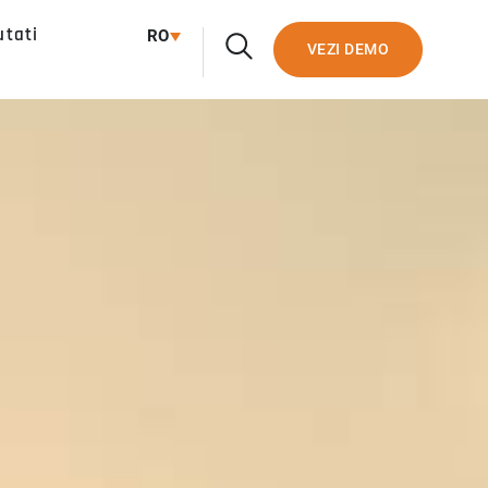
utati
RO
VEZI DEMO