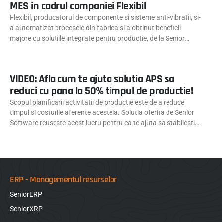
MES in cadrul companiei Flexibil
Flexibil, producatorul de componente si sisteme anti-vibratii, si-
a automatizat procesele din fabrica si a obtinut beneficii
majore cu solutiile integrate pentru productie, de la Senior
Software: APS (soft pentru planificarea productiei) si MES
(soft pentru managementul activitatilor de productie)
VIDEO: Afla cum te ajuta solutia APS sa
reduci cu pana la 50% timpul de productie!
Scopul planificarii activitatii de productie este de a reduce
timpul si costurile aferente acesteia. Solutia oferita de Senior
Software reuseste acest lucru pentru ca te ajuta sa stabilesti
exact ce sa produci, cand sa produci, pe ce echipamente si cu
ce oameni
ERP - Managementul resurselor
SeniorERP
SeniorXRP