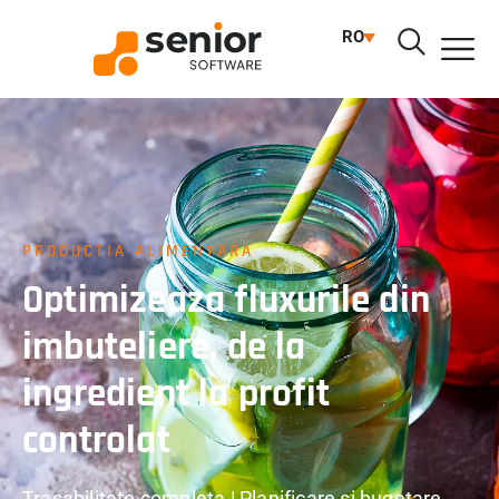
RO
PRODUCTIA ALIMENTARA
Optimizeaza fluxurile din
imbuteliere, de la
ingredient la profit
controlat
Trasabilitate completa | Planificare si bugetare