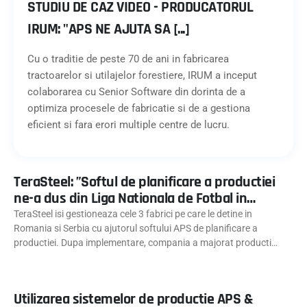
STUDIU DE CAZ VIDEO - PRODUCATORUL
IRUM: "APS NE AJUTA SA [...]
Cu o traditie de peste 70 de ani in fabricarea
tractoarelor si utilajelor forestiere, IRUM a inceput
colaborarea cu Senior Software din dorinta de a
optimiza procesele de fabricatie si de a gestiona
eficient si fara erori multiple centre de lucru.
TeraSteel: ”Softul de planificare a productiei
ne-a dus din Liga Nationala de Fotbal in
Campionatul European”
TeraSteel isi gestioneaza cele 3 fabrici pe care le detine in
Romania si Serbia cu ajutorul softului APS de planificare a
productiei. Dupa implementare, compania a majorat productia
cu 10% si orice modificare din planul de productie se…
Utilizarea sistemelor de productie APS &