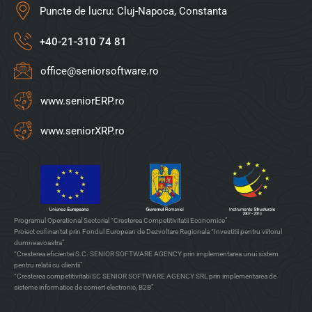
Puncte de lucru: Cluj-Napoca, Constanta
+40-21-310 74 81
office@seniorsoftware.ro
www.seniorERP.ro
www.seniorXRP.ro
Programul Operational Sectorial “Cresterea Competitivitatii Economice”
Proiect cofinantat prin Fondul European de Dezvoltare Regionala “Investitii pentru viitorul
dumneavoastra”
“Cresterea eficientei S.C. SENIOR SOFTWARE AGENCY prin implementarea unui sistem
pentru relatii cu clientii”
“Cresterea competitivitatii SC SENIOR SOFTWARE AGENCY SRL prin implementarea de
sisteme informatice de comert electronic, B2B”