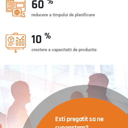
%
60
reducere a timpului de planificare
%
10
crestere a capacitatii de productie
Esti pregatit sa ne
cunoastem?