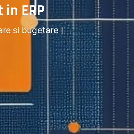
t in ERP
are si bugetare |