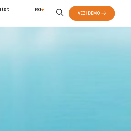
utati
RO
VEZI DEMO