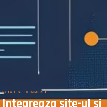
RETAIL SI ECOMMERCE
Integreaza site-ul si