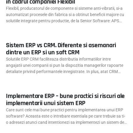
in cadrul companiei Flexibil
Flexibil, producatorul de componente si sisteme anti-vibratii, si-a
automatizat procesele din fabrica si a obtinut beneficii majore cu
solutiile integrate pentru productie, de la Senior Software: APS
(soft pentru planificarea productiei) si MES (soft pentru
managementul activitatilor de productie)
Sistem ERP vs CRM. Diferente si asemanari
dintre un ERP si un soft CRM
Solutiile ERP CRM faciliteaza distributia informatiilor intre
angajatii unei companii si pun la dispozitia managerilor rapoarte
detaliate privind performantele inregistrate. In plus, atat CRM
software, cat si sistemul ERP contribuie la realizarea obiectivului,
asigurand totodata cresterea vanzarilor si diminuarea costurilor.
Implementare ERP – bune practici si riscuri ale
implementarii unui sistem ERP
Care sunt cele mai bune practici pentru implementarea unui ERP
software? Aceasta este o intrebare esentiala pe care trebuie sa ti-
o adresezi atunci cand intentionezi sa implementezi un sistem de
gestionare a resurselor. O planificare riguroasa, testarea atenta si