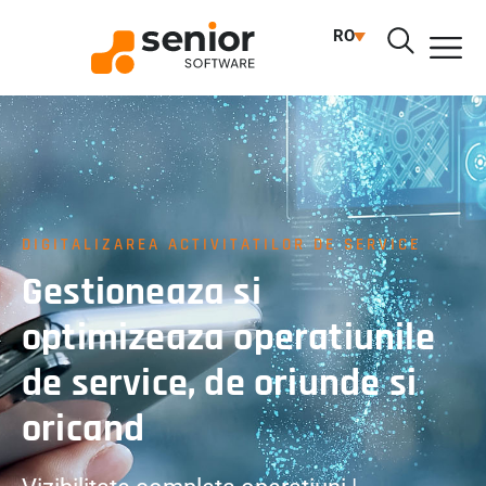
RO
DIGITALIZAREA ACTIVITATILOR DE SERVICE
Gestioneaza si
optimizeaza operatiunile
de service, de oriunde si
oricand