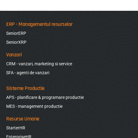
adaptarea solutiei la particularitatile businessului sunt cruciale
pentru a asigura o
ERP - Managementul resurselor
SeniorERP
SeniorXRP
Vanzari
CRM - vanzari, marketing si service
SFA - agenti de vanzari
Sisteme Productie
APS - planificare & programare productie
MES - management productie
Resurse Umane
StarterHR
EnterpriseHR