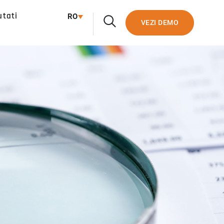
utati
RO
VEZI DEMO