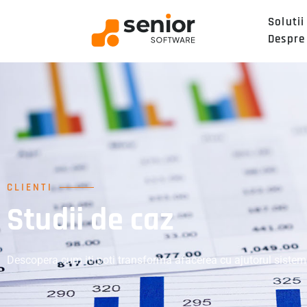
Solutii
Despre
CLIENTI
Studii de caz
Descopera cum iti poti transforma afacerea cu ajutorul sisteme