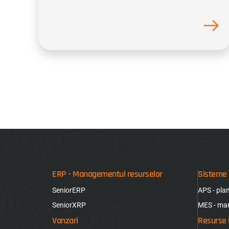
ERP - Managementul resurselor
Sisteme 
SeniorERP
APS - pla
SeniorXRP
MES - ma
Vanzari
Resurse