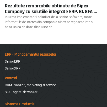
Rezultate remarcabile obtinute de Sipex
Company cu solutiile integrate ERP, BI, SFA si
B2B
In urma implementarii solutiilor de la Senior Software, toate
informatiile de interes din compania Sipex se regasesc intr-o
baza unica de date, fiind usor de
ERP - Managementul resurselor
SeniorERP
SeniorXRP
Vanzari
CRM - vanzari, marketing si service
SFA - agenti de vanzari
Sisteme Productie