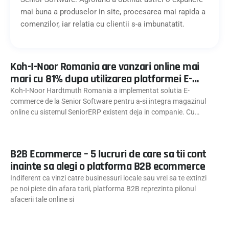
mai buna a produselor in site, procesarea mai rapida a
comenzilor, iar relatia cu clientii s-a imbunatatit.
Koh-I-Noor Romania are vanzari online mai
mari cu 81% dupa utilizarea platformei E-
commerce
Koh-I-Noor Hardtmuth Romania a implementat solutia E-
commerce de la Senior Software pentru a-si integra magazinul
online cu sistemul SeniorERP existent deja in companie. Cu
noua
B2B Ecommerce – 5 lucruri de care sa tii cont
inainte sa alegi o platforma B2B ecommerce
Indiferent ca vinzi catre businessuri locale sau vrei sa te extinzi
pe noi piete din afara tarii, platforma B2B reprezinta pilonul
afacerii tale online si