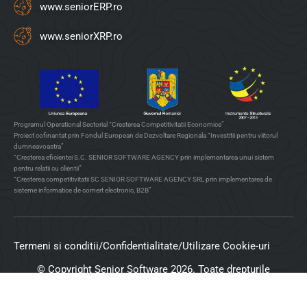
www.seniorERP.ro
www.seniorXRP.ro
Programul Operational Sectorial “Cresterea Competitivitatii Economice”
Proiect cofinantat prin Fondul European de Dezvoltare Regionala “Investitii pentru viitorul
dumneavoastra”
“Cresterea eficientei S.C. SENIOR SOFTWARE AGENCY prin implementarea unui sistem
pentru relatii cu clientii”
“Cresterea competitivitatii SC SENIOR SOFTWARE AGENCY SRL prin implementarea de
sisteme informatice de comert electronic, B2B”
Termeni si conditii
/
Confidentialitate
/
Utilizare Cookie-uri
© Copyright Senior Software 2026. Toate drepturile
rezervate.