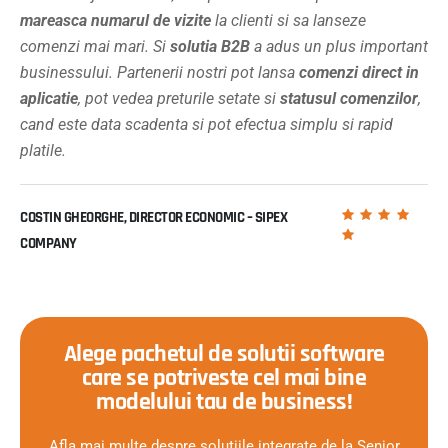
mareasca numarul de vizite
la clienti si sa lanseze
comenzi mai mari. Si
solutia B2B
a adus un plus important
businessului. Partenerii nostri pot lansa
comenzi direct in
aplicatie
, pot vedea preturile setate si
statusul comenzilor
,
cand este data scadenta si pot efectua simplu si rapid
platile.
COSTIN GHEORGHE, DIRECTOR ECONOMIC – SIPEX
COMPANY
Alege pachetul de solutii software
care se potriveste cel mai bine
modelului tau de business!
Afla mai multe despre solutiile integrate de la Senior