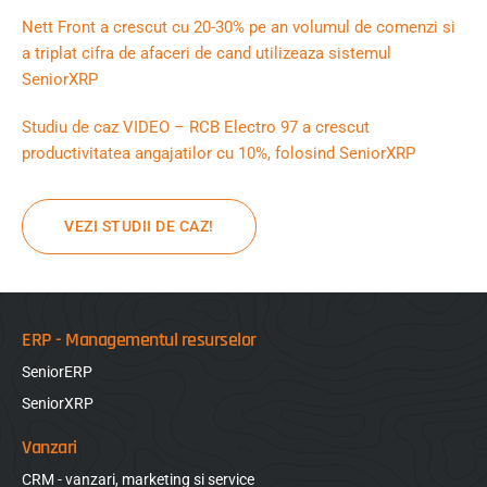
Nett Front a crescut cu 20-30% pe an volumul de comenzi si
a triplat cifra de afaceri de cand utilizeaza sistemul
SeniorXRP
Studiu de caz VIDEO – RCB Electro 97 a crescut
productivitatea angajatilor cu 10%, folosind SeniorXRP
VEZI STUDII DE CAZ!
ERP - Managementul resurselor
SeniorERP
SeniorXRP
Vanzari
CRM - vanzari, marketing si service