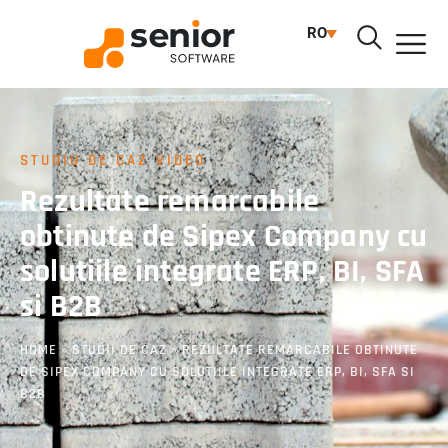
RO
STUDIU DE CAZ VIDEO
Rezultate remarcabile
obtinute de Sipex Company cu
solutiile integrate ERP, BI, SFA
si B2B
HOME
»
STUDII DE CAZ
»
REZULTATE REMARCABILE OBTINUTE
DE SIPEX COMPANY CU SOLUTIILE INTEGRATE ERP, BI, SFA SI
B2B