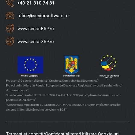
+40-21-310 74 81
office@seniorsoftware.ro
www.seniorERP.ro
www.seniorXRP.ro
Programul Operational Sectorial “Cresterea Competitivitatii Economice”
Proiect cofinantat prin Fondul European de Dezvoltare Regionala “Investitii pentru viitorul
dumneavoastra”
“Cresterea eficientei S.C. SENIOR SOFTWARE AGENCY prin implementarea unui sistem
pentru relatii cu clientii”
“Cresterea competitivitatii SC SENIOR SOFTWARE AGENCY SRL prin implementarea de
sisteme informatice de comert electronic, B2B”
Termeni si conditii
/
Confidentialitate
/
Utilizare Cookie-uri