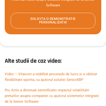
Software
SOLICITA O DEMONSTRATIE
PERSONALIZATA!
Alte studii de caz video:
Video – Vitacom a redefinit procesele de lucru si a obtinut
flexibilitate sporita, cu ajutorul solutiei SeniorXRP
Pro Activ a diminuat semnificativ impactul volatilitatii
preturilor asupra companiei cu ajutorul sistemelor integrate
de la Senior Software