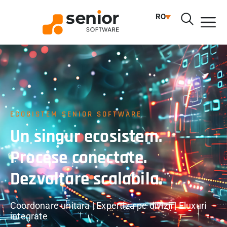
RO
ECOSISTEM SENIOR SOFTWARE
Un singur ecosistem.
Procese conectate.
Dezvoltare scalabila.
Coordonare unitara | Expertiza pe divizii | Fluxuri
integrate