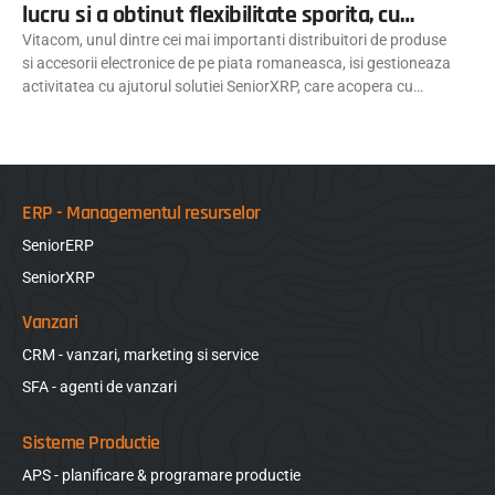
lucru si a obtinut flexibilitate sporita, cu
ajutorul solutiei SeniorXRP
Vitacom, unul dintre cei mai importanti distribuitori de produse
si accesorii electronice de pe piata romaneasca, isi gestioneaza
activitatea cu ajutorul solutiei SeniorXRP, care acopera cu
succes procesele de lucru ale companiei folosind cele mai noi
tehnologii din domeniul sistemelor software de management al
afacerii. Printre functionalitatile apreciate, se numara
ERP - Managementul resurselor
SeniorERP
SeniorXRP
Vanzari
CRM - vanzari, marketing si service
SFA - agenti de vanzari
Sisteme Productie
APS - planificare & programare productie