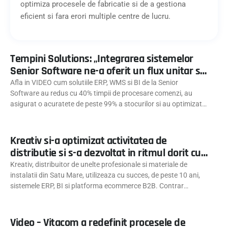
optimiza procesele de fabricatie si de a gestiona
eficient si fara erori multiple centre de lucru.
Tempini Solutions: „Integrarea sistemelor
Senior Software ne-a oferit un flux unitar si
o vizibilitate in timp real asupra afacerii”
Afla in VIDEO cum solutiile ERP, WMS si BI de la Senior
Software au redus cu 40% timpii de procesare comenzi, au
asigurat o acuratete de peste 99% a stocurilor si au optimizat
gestionarea portofoliului de clienti Tempini Solutions
Kreativ si-a optimizat activitatea de
distributie si s-a dezvoltat in ritmul dorit cu
ajutorul sistemelor integrate de la Senior
Kreativ, distribuitor de unelte profesionale si materiale de
Software
instalatii din Satu Mare, utilizeaza cu succes, de peste 10 ani,
sistemele ERP, BI si platforma ecommerce B2B. Contrar
impredictibilitatii pietei si a situatiilor de criza din ultimii ani,
compania a reusit sa isi gestioneze eficient afacerea si sa se
dezvolte in
Video – Vitacom a redefinit procesele de