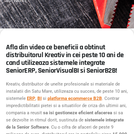
SOFTWARE
Afla din video ce beneficii a obtinut
distribuitorul Kreativ in cei peste 10 ani de
cand utilizeaza sistemele integrate
SeniorERP, SeniorVisualBI si SeniorB2B!
Kreativ, distribuitor de unelte profesionale si materiale de
instalatii din Satu Mare, utilizeaza cu succes, de peste 10 ani,
sistemele
ERP
,
BI
si
platforma ecommerce B2B
. Contrar
impredictibilitatii pietei si a situatiilor de criza din ultimii ani,
compania a reusit
sa isi gestioneze eficient afacerea
si sa
se dezvolte in ritmul dorit, sustinuta de
sistemele integrate
de la Senior Software
. Cu o cifra de afaceri de peste 9