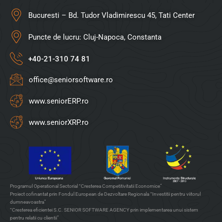
Bucuresti – Bd. Tudor Vladimirescu 45, Tati Center
Puncte de lucru: Cluj-Napoca, Constanta
+40-21-310 74 81
office@seniorsoftware.ro
www.seniorERP.ro
www.seniorXRP.ro
Programul Operational Sectorial “Cresterea Competitivitatii Economice”
Proiect cofinantat prin Fondul European de Dezvoltare Regionala “Investitii pentru viitorul
dumneavoastra”
“Cresterea eficientei S.C. SENIOR SOFTWARE AGENCY prin implementarea unui sistem
pentru relatii cu clientii”