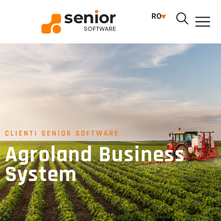
RO
CLIENTI SENIOR SOFTWARE
Agroland Business
System