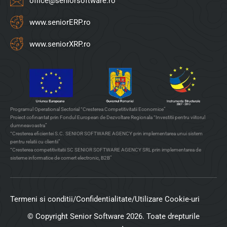
office@seniorsoftware.ro
www.seniorERP.ro
www.seniorXRP.ro
Programul Operational Sectorial “Cresterea Competitivitatii Economice”
Proiect cofinantat prin Fondul European de Dezvoltare Regionala “Investitii pentru viitorul
dumneavoastra”
“Cresterea eficientei S.C. SENIOR SOFTWARE AGENCY prin implementarea unui sistem
pentru relatii cu clientii”
“Cresterea competitivitatii SC SENIOR SOFTWARE AGENCY SRL prin implementarea de
sisteme informatice de comert electronic, B2B”
Termeni si conditii
/
Confidentialitate
/
Utilizare Cookie-uri
© Copyright Senior Software 2026. Toate drepturile