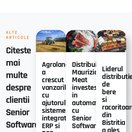
ALTE
ARTICOLE
Citeste
mai
Agroland
Distribuitorul
Liderul
a
Mauriziaro
multe
distributie
crescut
Meat
de
despre
vanzarile
investeste
bere
cu
in
clientii
si
ajutorul
automatizare
racoritoa
sistemelor
cu
Senior
din
integrate
Senior
Bistritia
Software
ERP si
Software
a ales