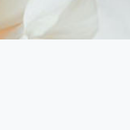
ucator si distribuitor pe piata interna si externa in industria alime