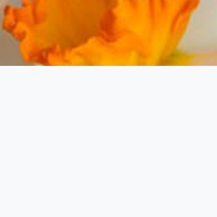
DESPRE COMPANIE
Alka Trading Co, cea mai mare companie din grupul Alka, este prod