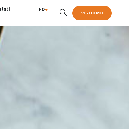
utati
RO
VEZI DEMO