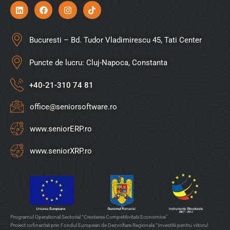
Bucuresti – Bd. Tudor Vladimirescu 45, Tati Center
Puncte de lucru: Cluj-Napoca, Constanta
+40-21-310 74 81
office@seniorsoftware.ro
www.seniorERP.ro
www.seniorXRP.ro
Programul Operational Sectorial “Cresterea Competitivitatii Economice”
Proiect cofinantat prin Fondul European de Dezvoltare Regionala “Investitii pentru viitorul