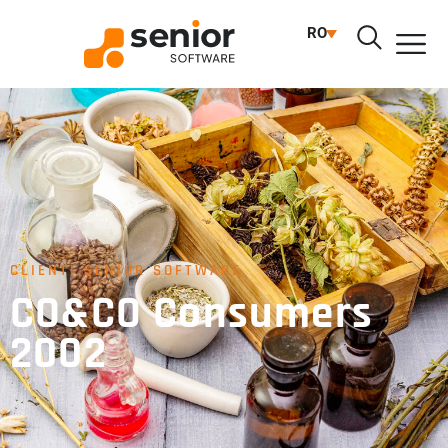
RO
CLIENTI SENIOR SOFTWARE
CO&CO Consumers
2002