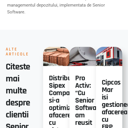
managementul depozitului, implementata de Senior
Software.
ALTE
ARTICOLE
Citeste
mai
Distribuitorul
Pro
Cipcos
Sipex
Activ:
multe
Mar
Company
“Cu
isi
si-a
Senior
despre
gestione
optimizat
Software,
afacerea
clientii
afacerea
am
cu
cu
reusit
Senior
ERP