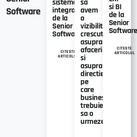
sisteme
sa
si BI
Software
integrate
avem
de la
de la
o
Senior
Senior
vizibilitate
Softwar
Software
crescuta
asupra
afacerii
CITESTE
CITESTE
ARTICOLUL
si
ARTICOLUL
asupra
directiei
pe
care
businessul
trebuie
sa o
urmeze”