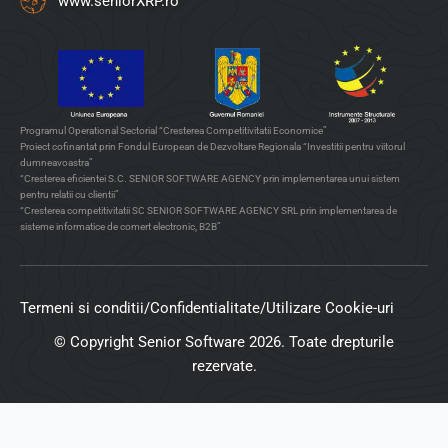
www.seniorXRP.ro
Programul Operational Sectorial “Cresterea Competitivitatii Economice”
Proiect cofinantat prin Fondul European de Dezvoltare Regionala “Investitii pentru viitorul
dumneavoastra”
“Cresterea eficientei S.C. SENIOR SOFTWARE AGENCY prin implementarea unui sistem
pentru relatii cu clientii”
“Cresterea competitivitatii SC SENIOR SOFTWARE AGENCY SRL prin implementarea de
sisteme informatice de comert electronic, B2B”
Termeni si conditii
/
Confidentialitate
/
Utilizare Cookie-uri
© Copyright Senior Software 2026. Toate drepturile
rezervate.