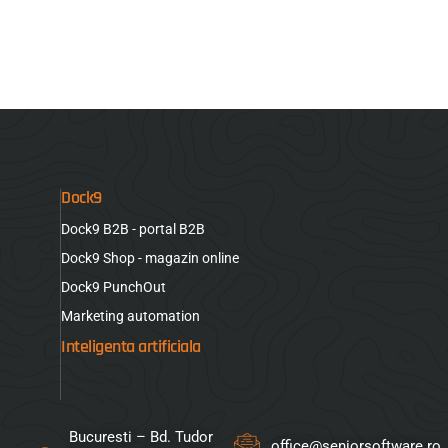
Dock9
Dock9 B2B - portal B2B
Dock9 Shop - magazin online
Dock9 PunchOut
Marketing automation
Inteligenta artificiala
Bucuresti – Bd. Tudor
office@seniorsoftware.ro