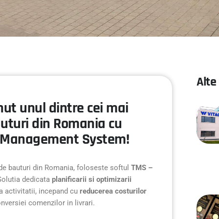
Alte
inut unul dintre cei mai
bauturi din Romania cu
ort Management System!
i de bauturi din Romania, foloseste softul
TMS –
Solutia dedicata
planificarii si optimizarii
 activitatii, incepand cu
reducerea costurilor
versiei comenzilor in livrari.