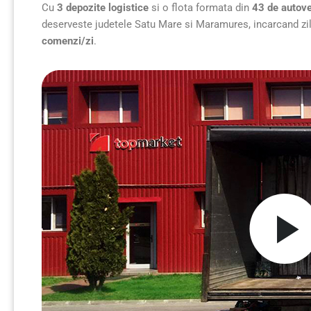
Cu
3 depozite logistice
si o flota formata din
43 de autove
deserveste judetele Satu Mare si Maramures, incarcand ziln
comenzi/zi
.