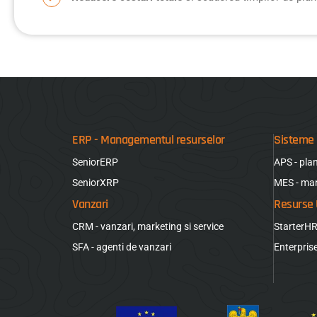
ERP - Managementul resurselor
Sisteme 
SeniorERP
APS - pla
SeniorXRP
MES - ma
Vanzari
Resurse
CRM - vanzari, marketing si service
StarterH
SFA - agenti de vanzari
Enterpri