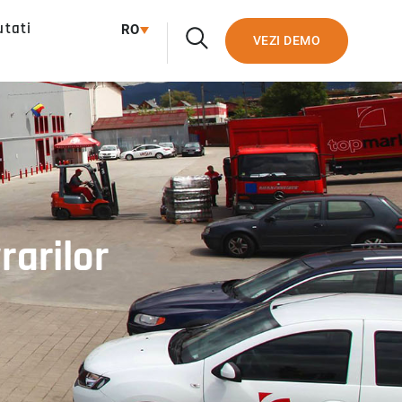
utati
RO
VEZI DEMO
rarilor