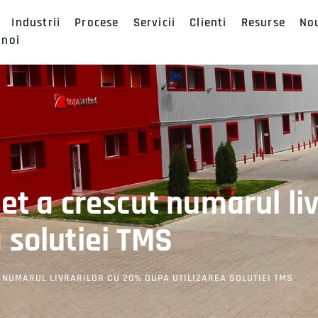
Industrii
Procese
Servicii
Clienti
Resurse
No
 noi
et a crescut numarul liv
 solutiei TMS
 NUMARUL LIVRARILOR CU 20% DUPA UTILIZAREA SOLUTIEI TMS