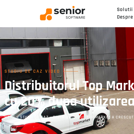
Solutii
Despre
STUDIU DE CAZ VIDEO
Distribuitorul Top Mark
cu 20% dupa utilizarea
HOME
»
STUDII DE CAZ
»
DISTRIBUITORUL TOP MARKET A CRESCUT