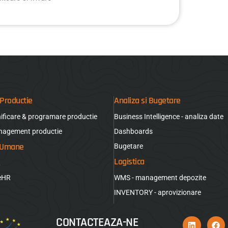
Productie
Analiza si Bugetare
nificare & programare productie
Business Intelligence - analiza date
nagement productie
Dashboards
 Umane
Bugetare
Logistica
R
seHR
WMS - management depozite
INVENTORY - aprovizionare
CONTACTEAZA-NE