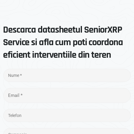
Descarca datasheetul SeniorXRP
Service si afla cum poti coordona
eficient interventiile din teren
a
N
b
u
o
m
n
E
e
e
m
*
z
a
T
T
i
e
e
l
l
l
*
C
e
e