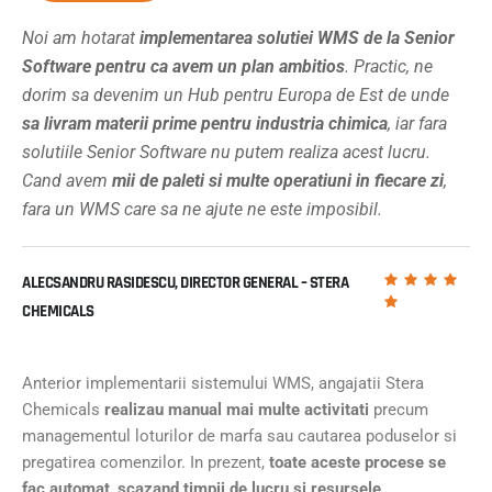
Noi am hotarat
implementarea solutiei WMS de la Senior
Software pentru ca avem un plan ambitios
. Practic, ne
dorim sa devenim un Hub pentru Europa de Est de unde
sa livram materii prime pentru industria chimica
, iar fara
solutiile Senior Software nu putem realiza acest lucru.
Cand avem
mii de paleti si multe operatiuni in fiecare zi
,
fara un WMS care sa ne ajute ne este imposibil.
ALECSANDRU RASIDESCU, DIRECTOR GENERAL – STERA
CHEMICALS
Anterior implementarii sistemului WMS, angajatii Stera
Chemicals
realizau manual mai multe activitati
precum
managementul loturilor de marfa sau cautarea poduselor si
pregatirea comenzilor. In prezent,
toate aceste procese se
fac automat
,
scazand timpii de lucru si resursele