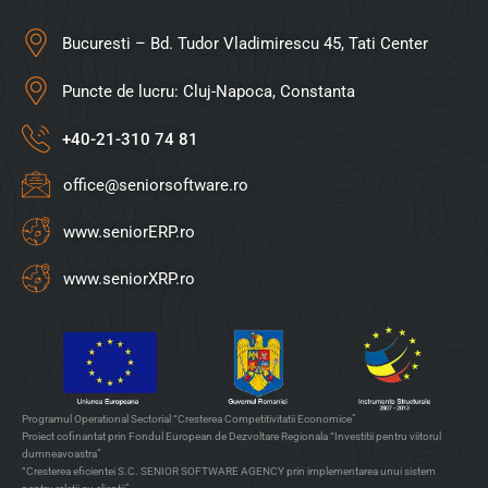
Bucuresti – Bd. Tudor Vladimirescu 45, Tati Center
Puncte de lucru: Cluj-Napoca, Constanta
+40-21-310 74 81
office@seniorsoftware.ro
www.seniorERP.ro
www.seniorXRP.ro
Programul Operational Sectorial “Cresterea Competitivitatii Economice”
Proiect cofinantat prin Fondul European de Dezvoltare Regionala “Investitii pentru viitorul
dumneavoastra”
“Cresterea eficientei S.C. SENIOR SOFTWARE AGENCY prin implementarea unui sistem