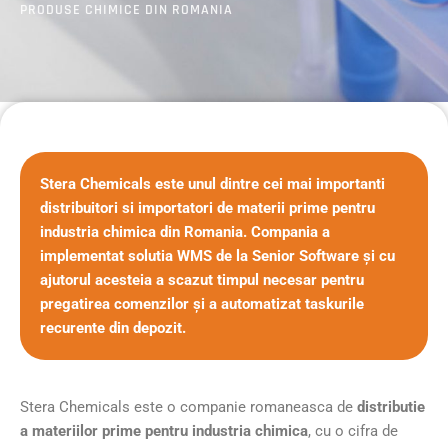
PRODUSE CHIMICE DIN ROMANIA
Stera Chemicals este unul dintre cei mai importanti
distribuitori si importatori de materii prime pentru
industria chimica din Romania. Compania a
implementat solutia WMS de la Senior Software și cu
ajutorul acesteia a scazut timpul necesar pentru
pregatirea comenzilor și a automatizat taskurile
recurente din depozit.
Stera Chemicals este o companie romaneasca de
distributie
a materiilor prime pentru industria chimica
, cu o cifra de