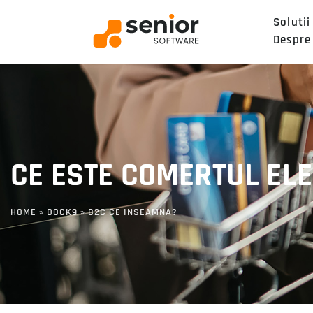
Solutii
Despre
CE ESTE COMERTUL ELE
HOME
»
DOCK9
»
B2C CE INSEAMNA?