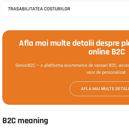
TRASABILITATEA COSTURILOR
Afla mai multe detalii despre p
online B2C
SeniorB2C – o platforma ecommerce de vanzari B2C, accesibi
usor de personalizat.
AFLA MAI MULTE DETALI
B2C meaning