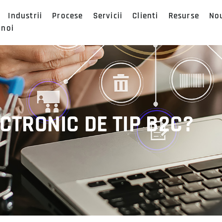
Industrii
Procese
Servicii
Clienti
Resurse
No
 noi
CTRONIC DE TIP B2C?