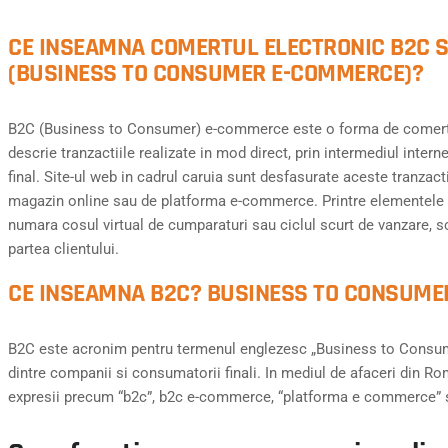
CE INSEAMNA COMERTUL ELECTRONIC B2C 
(BUSINESS TO CONSUMER E-COMMERCE)?
B2C (Business to Consumer) e-commerce este o forma de comert 
descrie tranzactiile realizate in mod direct, prin intermediul inter
final. Site-ul web in cadrul caruia sunt desfasurate aceste tranza
magazin online sau de platforma e-commerce. Printre elementele d
numara cosul virtual de cumparaturi sau ciclul scurt de vanzare, sc
partea clientului.
CE INSEAMNA B2C? BUSINESS TO CONSUME
B2C este acronim pentru termenul englezesc „Business to Consumer
dintre companii si consumatorii finali. In mediul de afaceri din Rom
expresii precum “b2c”, b2c e-commerce, “platforma e commerce” s