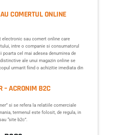
SAU COMERTUL ONLINE
electronic sau comert online care
netului, intre o companie si consumatorul
ctii poarta cel mai adesea denumirea de
istinctive ale unui magazin online se
opul urmarit fiind o achizitie imediata din
R – ACRONIM B2C
” si se refera la relatiile comerciale
ania, termenul este folosit, de regula, in
au “site b2c”.