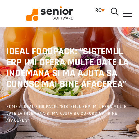
RO
IDEAL FOODPACK: “SISTEMUL
ERP IMI OFERA MULTE DATE LA
INDEMANA SI MA AJUTA SA
CUNOSC MAI BINE AFACEREA”
HOME
»
IDEAL FOODPACK: “SISTEMUL ERP IMI OFERA MULTE
DATE LA INDEMANA SI MA AJUTA SA CUNOSC MAI BINE
AFACEREA”