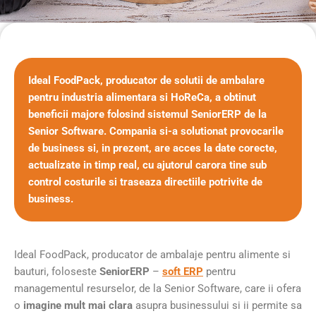
Ideal FoodPack, producator de solutii de ambalare
pentru industria alimentara si HoReCa, a obtinut
beneficii majore folosind sistemul SeniorERP de la
Senior Software. Compania si-a solutionat provocarile
de business si, in prezent, are acces la date corecte,
actualizate in timp real, cu ajutorul carora tine sub
control costurile si traseaza directiile potrivite de
business.
Ideal FoodPack, producator de ambalaje pentru alimente si
bauturi, foloseste
SeniorERP
–
soft ERP
pentru
managementul resurselor, de la Senior Software, care ii ofera
o
imagine mult mai clara
asupra businessului si ii permite sa