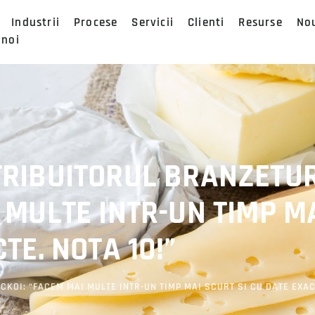
Industrii
Procese
Servicii
Clienti
Resurse
No
 noi
TRIBUITORUL BRANZETU
 MULTE INTR-UN TIMP M
TE. NOTA 10!”
OI: “FACEM MAI MULTE INTR-UN TIMP MAI SCURT SI CU DATE EXACT