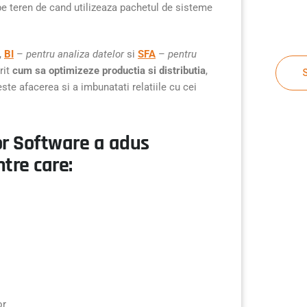
e pe teren de cand utilizeaza pachetul de sisteme
,
BI
–
pentru analiza datelor
si
SFA
–
pentru
rit
cum sa optimizeze productia si distributia
,
ste afacerea si a imbunatati relatiile cu cei
r Software a adus
ntre care:
or