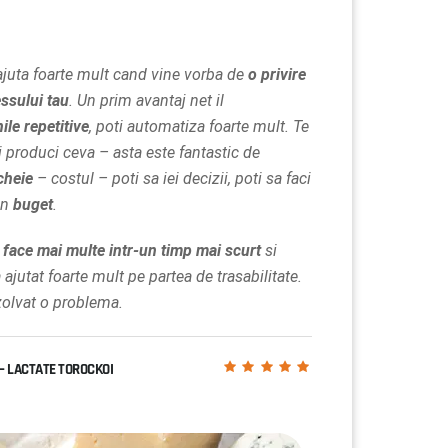
 ajuta foarte mult cand vine vorba de
o privire
ssului tau
. Un prim avantaj net il
ile repetitive
, poti automatiza foarte mult. Te
ni produci ceva – asta este fantastic de
cheie
– costul – poti sa iei decizii, poti sa faci
 un
buget
.
face mai multe intr-un timp mai scurt
si
jutat foarte mult pe partea de trasabilitate.
ezolvat o problema.
– LACTATE TOROCKOI