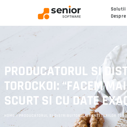
Solutii
Despre
PRODUCATORUL SI DIS
TOROCKOI: “FACEM MAI
SCURT SI CU DATE EXAC
HOME
»
PRODUCATORUL SI DISTRIBUITORUL BRANZETURILOR TOROCK