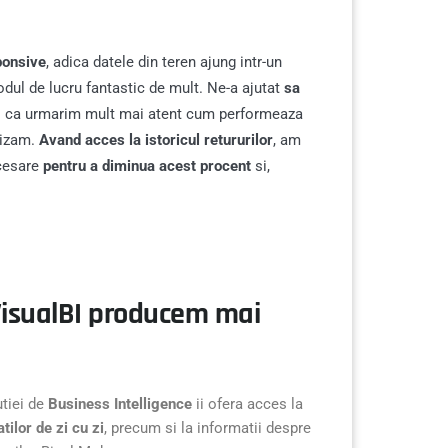
sponsive
, adica datele din teren ajung intr-un
odul de lucru fantastic de mult. Ne-a ajutat
sa
ul ca urmarim mult mai atent cum performeaza
rizam.
Avand acces la istoricul retururilor
, am
ecesare
pentru a diminua acest procent
si,
VisualBI producem mai
utiei de
Business Intelligence
ii ofera acces la
tilor de zi cu zi
, precum si la informatii despre