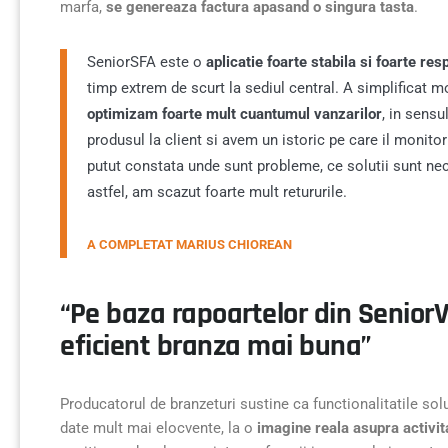
marfa,
se genereaza factura apasand o singura tasta
.
SeniorSFA este o
aplicatie foarte stabila si foarte re
timp extrem de scurt la sediul central. A simplificat m
optimizam foarte mult cuantumul vanzarilor
, in sens
produsul la client si avem un istoric pe care il monito
putut constata unde sunt probleme, ce solutii sunt n
astfel, am scazut foarte mult retururile.
A COMPLETAT MARIUS CHIOREAN
“Pe baza rapoartelor din Senior
eficient branza mai buna”
Producatorul de branzeturi sustine ca functionalitatile sol
date mult mai elocvente, la o
imagine reala asupra activita