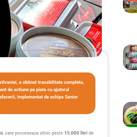
lvaniei, a obtinut trasabilitate completa,
ient de actiune pe piata cu ajutorul
afacerii, implementat de echipa Senior
oi
, care proceseaza zilnic peste
15.000 litri
de