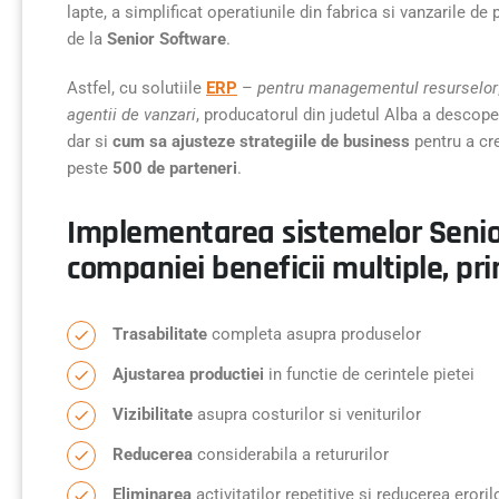
lapte, a simplificat operatiunile din fabrica si vanzarile d
de la
Senior Software
.
Astfel, cu solutiile
ERP
–
pentru managementul resurselor
agentii de vanzari
, producatorul din judetul Alba a descope
dar si
cum sa ajusteze strategiile de business
pentru a cre
peste
500 de parteneri
.
Implementarea sistemelor Senio
companiei beneficii multiple, pri
Trasabilitate
completa asupra produselor
Ajustarea productiei
in functie de cerintele pietei
Vizibilitate
asupra costurilor si veniturilor
Reducerea
considerabila a retururilor
Eliminarea
activitatilor repetitive si reducerea eroril