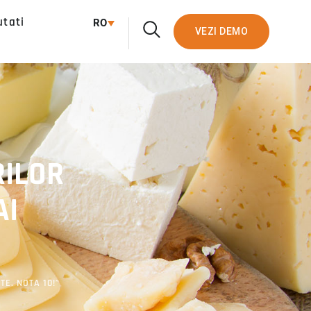
utati
RO
VEZI DEMO
RILOR
AI
E. NOTA 10!”