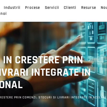
Industrii
Procese
Servicii
Clienti
Resurse
No
 noi
 IN CRESTERE PRIN
IVRARI INTEGRATE IN
IONAL
RESTERE PRIN COMENZI, STOCURI SI LIVRARI INTEGRATE IN ACELASI