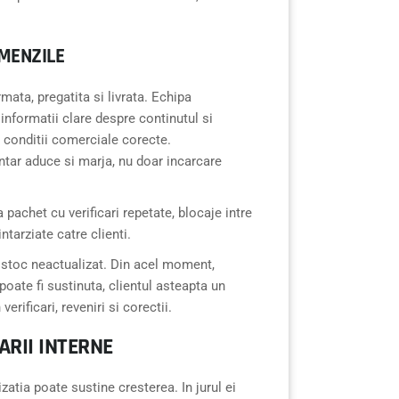
MENZILE
ata, pregatita si livrata. Echipa
informatii clare despre continutul si
 conditii comerciale corecte.
ar aduce si marja, nu doar incarcare
pachet cu verificari repetate, blocaje intre
tarziate catre clienti.
stoc neactualizat. Din acel moment,
poate fi sustinuta, clientul asteapta un
erificari, reveniri si corectii.
RII INTERNE
atia poate sustine cresterea. In jurul ei