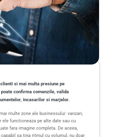
lienti si mai multa presiune pe
a poate confirma comenzile, valida
cumentelor, incasarilor si marjelor.
ai multe zone ale businessului: vanzari,
tre ele functioneaza pe alte date sau cu
i luate fara imagine completa. De aceea,
l capabil sa tina ritmul cu volumul, nu doar