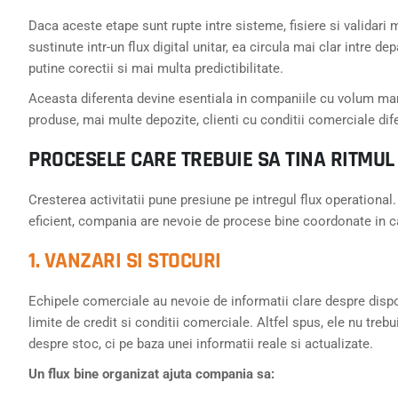
Daca aceste etape sunt rupte intre sisteme, fisiere si validar
sustinute intr-un flux digital unitar, ea circula mai clar intre 
putine corectii si mai multa predictibilitate.
Aceasta diferenta devine esentiala in companiile cu volum mar
produse, mai multe depozite, clienti cu conditii comerciale dif
PROCESELE CARE TREBUIE SA TINA RITMUL
Cresterea activitatii pune presiune pe intregul flux operational.
eficient, compania are nevoie de procese bine coordonate in ca
1. VANZARI SI STOCURI
Echipele comerciale au nevoie de informatii clare despre dispon
limite de credit si conditii comerciale. Altfel spus, ele nu tre
despre stoc, ci pe baza unei informatii reale si actualizate.
Un flux bine organizat ajuta compania sa: