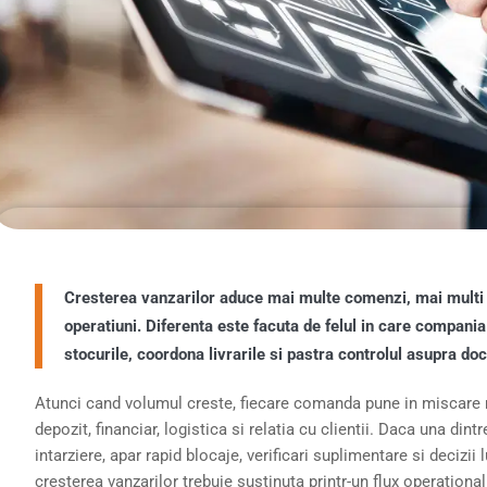
Cresterea vanzarilor aduce mai multe comenzi, mai multi c
operatiuni. Diferenta este facuta de felul in care compani
stocurile, coordona livrarile si pastra controlul asupra do
Atunci cand volumul creste, fiecare comanda pune in miscare m
depozit, financiar, logistica si relatia cu clientii. Daca una din
intarziere, apar rapid blocaje, verificari suplimentare si decizi
cresterea vanzarilor trebuie sustinuta printr-un flux operationa