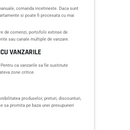
i manuale, comanda incetineste. Daca sunt
departamente si poate fi procesata cu mai
e de comenzi, portofolii extinse de
erite sau canale multiple de vanzare.
 CU VANZARILE
 Pentru ca vanzarile sa fie sustinute
teva zone critice.
ibilitatea produselor, preturi, discounturi,
buie sa promita pe baza unei presupuneri