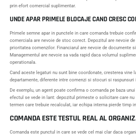
prin efort comercial suplimentar.
UNDE APAR PRIMELE BLOCAJE CAND CRESC CO
Primele semne apar in punctele in care comanda trebuie confirm
comerciala are nevoie de stoc corect. Depozitul are nevoie de 
prioritatea comenzilor. Financiarul are nevoie de documente si
Managementul are nevoie sa vada rapid daca volumul supliment
operationala.
Cand aceste legaturi nu sunt bine coordonate, cresterea vine la 
departamente, diferente intre comenzi si stocuri si raspunsuri in
De exemplu, un agent poate confirma o comanda pe baza unui 
efectul se vede in lant: depozitul primeste o solicitare care nu 
termen care trebuie recalculat, iar echipa interna pierde timp in v
COMANDA ESTE TESTUL REAL AL ORGANIZA
Comanda este punctul in care se vede cel mai clar daca organiz