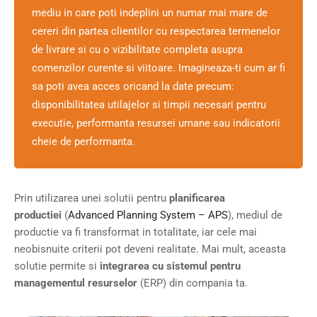
mediu in care poti indeplini un numar mai mare de
cereri din partea clientilor cu respectarea termenelor
de livrare si cu o vizibilitate completa asupra
comenzilor curente si viitoare. Imagineaza-ti cum ar fi
sa poti avea acces oricand la date precum:
disponibilitatea utilajelor si timpii necesari pentru
executie, performanta resursei umane sau indicatorii
cheie de performanta.
Prin utilizarea unei solutii pentru
planificarea
productiei
(
Advanced Planning System – APS
), mediul de
productie va fi transformat in totalitate, iar cele mai
neobisnuite criterii pot deveni realitate. Mai mult, aceasta
solutie permite si
integrarea cu sistemul pentru
managementul resurselor
(ERP) din compania ta.