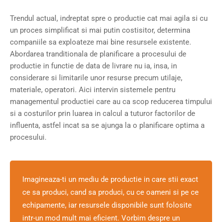
Trendul actual, indreptat spre o productie cat mai agila si cu
un proces simplificat si mai putin costisitor, determina
companiile sa exploateze mai bine resursele existente.
Abordarea tranditionala de planificare a procesului de
productie in functie de data de livrare nu ia, insa, in
considerare si limitarile unor resurse precum utilaje,
materiale, operatori. Aici intervin sistemele pentru
managementul productiei care au ca scop reducerea timpului
si a costurilor prin luarea in calcul a tuturor factorilor de
influenta, astfel incat sa se ajunga la o planificare optima a
procesului.
Imagineaza-ti un mediu de productie in care stii exact
ce sa produci, cand sa produci, cu ce oameni si pe ce
echipamente, iar resursele disponibile sunt folosite
intr-un mod mult mai eficient. Vorbim despre un