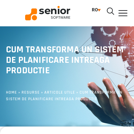
RO
CUM TRANSFORMA UN SISTEM
DE PLANIFICARE INTREAGA
PRODUCTIE
HOME
»
RESURSE
»
ARTICOLE UTILE
»
CUM TRANSFORMA UN
SISTEM DE PLANIFICARE INTREAGA PRODUCTIE