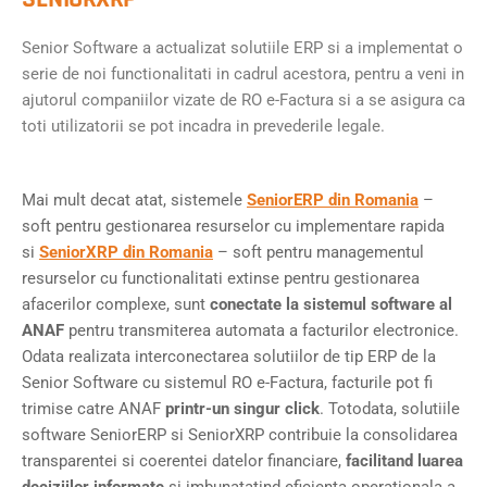
Senior Software a actualizat solutiile ERP si a implementat o
serie de noi functionalitati in cadrul acestora, pentru a veni in
ajutorul companiilor vizate de RO e-Factura si a se asigura ca
toti utilizatorii se pot incadra in prevederile legale.
Mai mult decat atat, sistemele
SeniorERP din Romania
–
soft pentru gestionarea resurselor cu implementare rapida
si
SeniorXRP din Romania
– soft pentru managementul
resurselor cu functionalitati extinse pentru gestionarea
afacerilor complexe, sunt
conectate la sistemul software al
ANAF
pentru transmiterea automata a facturilor electronice.
Odata realizata interconectarea solutiilor de tip ERP de la
Senior Software cu sistemul RO e-Factura, facturile pot fi
trimise catre ANAF
printr-un singur click
. Totodata, solutiile
software SeniorERP si SeniorXRP contribuie la consolidarea
transparentei si coerentei datelor financiare,
facilitand luarea
deciziilor informate
si imbunatatind eficienta operationala a