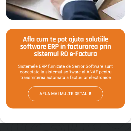
Afla cum te pot ajuta solutiile
software ERP in facturarea prin
sistemul RO e-Factura
Sistemele ERP furnizate de Senior Software sunt
conectate la sistemul software al ANAF pentru
transmiterea automata a facturilor electronice
AFLA MAI MULTE DETALII!