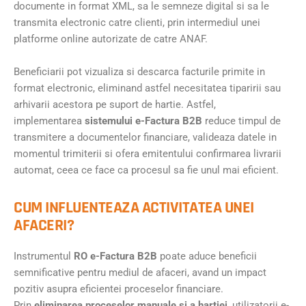
documente in format XML, sa le semneze digital si sa le
transmita electronic catre clienti, prin intermediul unei
platforme online autorizate de catre ANAF.
Beneficiarii pot vizualiza si descarca facturile primite in
format electronic, eliminand astfel necesitatea tiparirii sau
arhivarii acestora pe suport de hartie. Astfel,
implementarea
sistemului e-Factura B2B
reduce timpul de
transmitere a documentelor financiare, valideaza datele in
momentul trimiterii si ofera emitentului confirmarea livrarii
automat, ceea ce face ca procesul sa fie unul mai eficient.
CUM INFLUENTEAZA ACTIVITATEA UNEI
AFACERI?
Instrumentul
RO e-Factura B2B
poate aduce beneficii
semnificative pentru mediul de afaceri, avand un impact
pozitiv asupra eficientei proceselor financiare.
Prin
eliminarea proceselor manuale si a hartiei
, utilizatorii e-