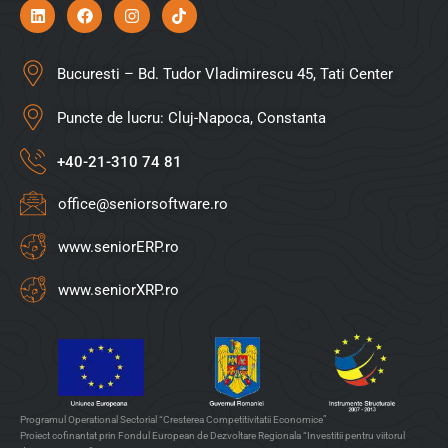
Bucuresti – Bd. Tudor Vladimirescu 45, Tati Center
Puncte de lucru: Cluj-Napoca, Constanta
+40-21-310 74 81
office@seniorsoftware.ro
www.seniorERP.ro
www.seniorXRP.ro
Programul Operational Sectorial “Cresterea Competitivitatii Economice”
Proiect cofinantat prin Fondul European de Dezvoltare Regionala “Investitii pentru viitorul