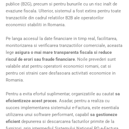
publice (B2G), precum si pentru bunurile cu un risc inalt de
evaziune fiscala. Ulterior, sistemul a fost extins pentru toate
tranzactiile din cadrul relatiilor B2B ale operatorilor
economici stabiliti in Romania.
Pe langa accesul la date financiare in timp real, facilitarea,
monitorizarea si verificarea tranzactiilor comerciale, aceasta
lege
asigura o mai mare transparenta fiscala si reduce
riscul de erori sau fraude financiare
. Noile prevederi sunt
valabile atat pentru operatorii economici romani, cat si
pentru cei straini care desfasoara activitati economice in
Romania.
Pentru a evita efortul suplimentar, organizatiile au cautat
sa
eficientizeze acest proces
. Asadar, pentru a realiza cu
succes implementarea sistemului e-Factura, este esentiala
utilizarea unui software performant, capabil
sa gestioneze
eficient
depunerea si descarcarea facturilor primite de la
furnizori, prin intermediul Sistemului National RO e-Factura.