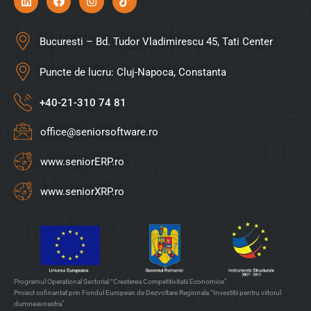
Bucuresti – Bd. Tudor Vladimirescu 45, Tati Center
Puncte de lucru: Cluj-Napoca, Constanta
+40-21-310 74 81
office@seniorsoftware.ro
www.seniorERP.ro
www.seniorXRP.ro
Programul Operational Sectorial “Cresterea Competitivitatii Economice”
Proiect cofinantat prin Fondul European de Dezvoltare Regionala “Investitii pentru viitorul
dumneavoastra”