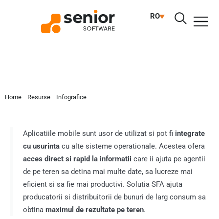
INFOGRAFIC: CUM ARATA O ZI DIN
RO
ACTIVITATEA UNUI REPREZENTANT
DE VANZARI?
Home
»
Resurse
»
Infografice
»
Infografic: Cum arata o zi din activitatea
unui reprezentant de vanzari?
Aplicatiile mobile sunt usor de utilizat si pot fi
integrate
cu usurinta
cu alte sisteme operationale. Acestea ofera
acces direct si rapid la informatii
care ii ajuta pe agentii
de pe teren sa detina mai multe date, sa lucreze mai
eficient si sa fie mai productivi. Solutia SFA ajuta
producatorii si distribuitorii de bunuri de larg consum sa
obtina
maximul de rezultate pe teren
.