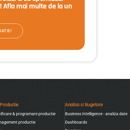
e! Afla mai multe de la un
ATIE!
Productie
Analiza si Bugetare
nificare & programare productie
Business Intelligence - analiza date
nagement productie
Dashboards