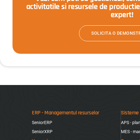
activitatile si resursele de producti
expert!
SOLICITA O DEMONSTR
ERP - Managementul resurselor
Sisteme 
SeniorERP
APS - pla
SeniorXRP
MES - ma