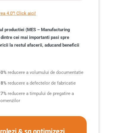
ea 4.0”! Click aici!
l productiei (MES – Manufacturing
 dintre cei mai importanti pasi spre
icii la restul afacerii, aducand beneficii
50%
reducere a volumului de documentatie
18%
reducere a defectelor de fabricatie
27%
reducere a timpului de pregatire a
comenzilor
rolezi & sa optimizezi