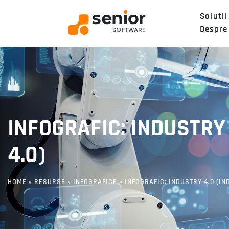
Solutii
Despre
INFOGRAFIC: INDUSTRY
4.0)
HOME
»
RESURSE
»
INFOGRAFICE
»
INFOGRAFIC: INDUSTRY 4.0 (IN