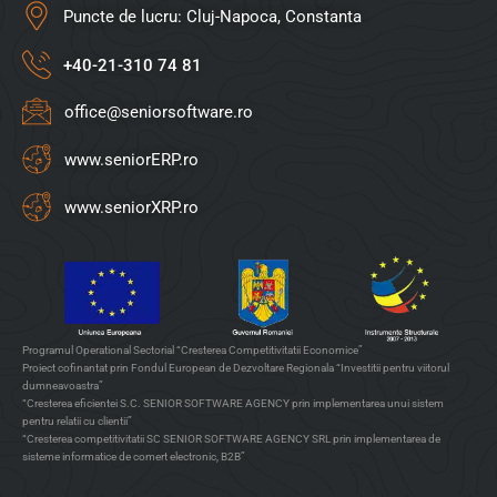
Puncte de lucru: Cluj-Napoca, Constanta
+40-21-310 74 81
office@seniorsoftware.ro
www.seniorERP.ro
www.seniorXRP.ro
Programul Operational Sectorial “Cresterea Competitivitatii Economice”
Proiect cofinantat prin Fondul European de Dezvoltare Regionala “Investitii pentru viitorul
dumneavoastra”
“Cresterea eficientei S.C. SENIOR SOFTWARE AGENCY prin implementarea unui sistem
pentru relatii cu clientii”
“Cresterea competitivitatii SC SENIOR SOFTWARE AGENCY SRL prin implementarea de
sisteme informatice de comert electronic, B2B”