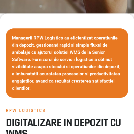
Managerii RPW Logistics au eficientizat operatiunile
din depozit, gestionand rapid si simplu fluxul de
ambalaje cu ajutorul solutiei WMS de la Senior
Software. Furnizorul de servicii logistice a obtinut
vizibilitate asupra stocului si operatiunilor din depozit,
a imbunatatit acuratetea proceselor si productivitatea
angajatilor, avand ca rezultat cresterea satisfactiei
clientilor.
RPW LOGISTICS
DIGITALIZARE IN DEPOZIT CU
WMS