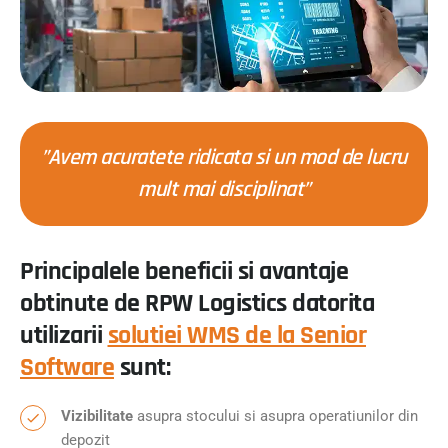
”Avem acuratete ridicata si un mod de lucru
mult mai disciplinat”
Principalele beneficii si avantaje
obtinute de RPW Logistics datorita
utilizarii
solutiei WMS de la Senior
Software
sunt:
Vizibilitate
asupra stocului si asupra operatiunilor din
depozit