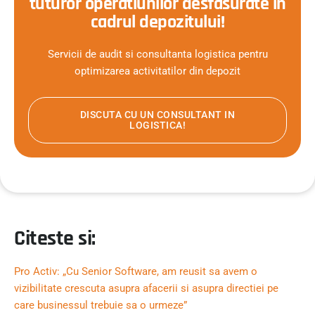
tuturor operatiunilor desfasurate in
cadrul depozitului!
Servicii de audit si consultanta logistica pentru
optimizarea activitatilor din depozit
DISCUTA CU UN CONSULTANT IN
LOGISTICA!
Citeste si:
Pro Activ: „Cu Senior Software, am reusit sa avem o
vizibilitate crescuta asupra afacerii si asupra directiei pe
care businessul trebuie sa o urmeze”