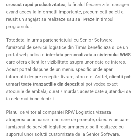
crescut rapid productivitatea
, la finalul fiecarei zile managerii
avand acces la informatii importante, precum cati paleti a
reusit un angajat sa realizeze sau sa livreze in timpul
programului.
Totodata, in urma parteneriatului cu Senior Software,
furnizorul de servicii logistice din Timis beneficiaza si de un
portal web, adica o
interfata personalizata a sistemului WMS
care ofera clientilor vizibilitate asupra unor date de interes.
Acest portal dispune de un meniu specific unde apar
informatii despre receptie, livrare, stoc etc. Astfel,
clientii pot
urmari toate tranzactiile din depozit
si pot vedea exact
stocurile de ambalaj curat / murdar, aceste date ajutandu-i sa
ia cele mai bune decizii.
Planul de viitor al companiei RPW Logistics vizeaza
atragerea unui numar mai mare de proiecte, obiectiv pe care
furnizorul de servicii logistice urmareste sa il realizeze cu
suportul unor solutii customizate de la Senior Software.