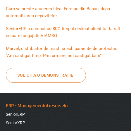
Cum va creste afacerea Ideal Feroluc din Bacau, dupa
automatizarea depozitelor
SeniorERP a crescut cu 80% timpul dedicat clientilor la raft
de catre angajatii VIAMSO
Marvel, distribuitor de masti si echipamente de protectie:
“Am castigat timp. Prin urmare, am castigat bani”
SOLICITA O DEMONSTRATIE!
ERP - Managementul resurselor
SeniorERP
SeniorXRP