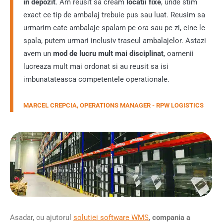
in depozit
. Am reusit sa cream
locatii fixe
, unde stim
exact ce tip de ambalaj trebuie pus sau luat. Reusim sa
urmarim cate ambalaje spalam pe ora sau pe zi, cine le
spala, putem urmari inclusiv traseul ambalajelor. Astazi
avem un
mod de lucru mult mai disciplinat
, oamenii
lucreaza mult mai ordonat si au reusit sa isi
imbunatateasca competentele operationale.
MARCEL CREPCIA, OPERATIONS MANAGER - RPW LOGISTICS
Asadar, cu ajutorul
solutiei software WMS
,
compania a