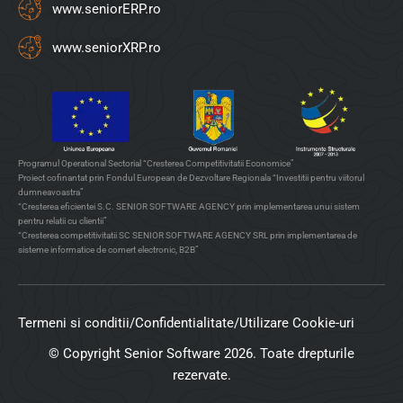
www.seniorERP.ro
www.seniorXRP.ro
Programul Operational Sectorial “Cresterea Competitivitatii Economice”
Proiect cofinantat prin Fondul European de Dezvoltare Regionala “Investitii pentru viitorul
dumneavoastra”
“Cresterea eficientei S.C. SENIOR SOFTWARE AGENCY prin implementarea unui sistem
pentru relatii cu clientii”
“Cresterea competitivitatii SC SENIOR SOFTWARE AGENCY SRL prin implementarea de
sisteme informatice de comert electronic, B2B”
Termeni si conditii
/
Confidentialitate
/
Utilizare Cookie-uri
© Copyright Senior Software 2026. Toate drepturile
rezervate.