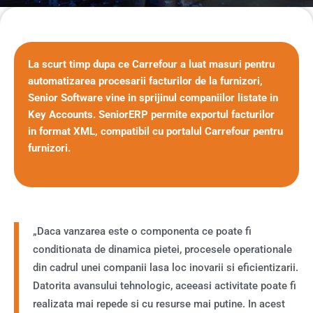
La scurt timp dupa ce Carrefour a luat masuri pentru
automatizarea procesarii facturilor de la furnizori,
Senior Software vine in sprijinul companiilor listate in
Key Accounts. SeniorERP permite exportul facturilor
in format XML, compatibil cu portalul Carrefour pentru
furnizori.
„Daca vanzarea este o componenta ce poate fi
conditionata de dinamica pietei, procesele operationale
din cadrul unei companii lasa loc inovarii si eficientizarii.
Datorita avansului tehnologic, aceeasi activitate poate fi
realizata mai repede si cu resurse mai putine. In acest