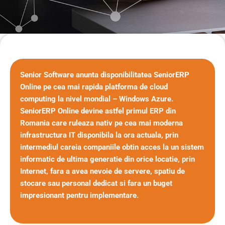
Senior Software anunta disponibilitatea SeniorERP
Online pe cea mai rapida platforma de cloud
computing la nivel mondial – Windows Azure.
SeniorERP Online devine astfel primul ERP din
Romania care ruleaza nativ pe cea mai moderna
infrastructura IT disponibila la ora actuala, prin
intermediul careia companiile obtin acces la un sistem
informatic de ultima generatie din orice locatie, prin
Internet, fara a avea nevoie de servere, spatiu de
stocare sau personal dedicat si fara un buget
impresionant pentru implementare.