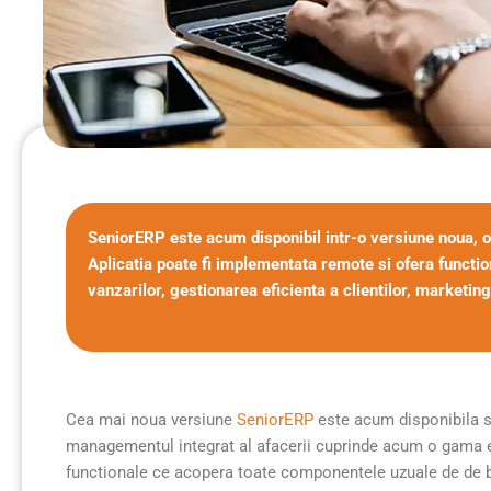
SeniorERP este acum disponibil intr-o versiune noua, op
Aplicatia poate fi implementata remote si ofera functio
vanzarilor, gestionarea eficienta a clientilor, marketing
Cea mai noua versiune
SeniorERP
este acum disponibila si
managementul integrat al afacerii cuprinde acum o gama ext
functionale ce acopera toate componentele uzuale de de 