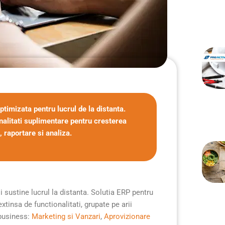
timizata pentru lucrul de la distanta.
nalitati suplimentare pentru cresterea
, raportare si analiza.
 sustine lucrul la distanta. Solutia ERP pentru
insa de functionalitati, grupate pe arii
business:
Marketing si Vanzari
,
Aprovizionare