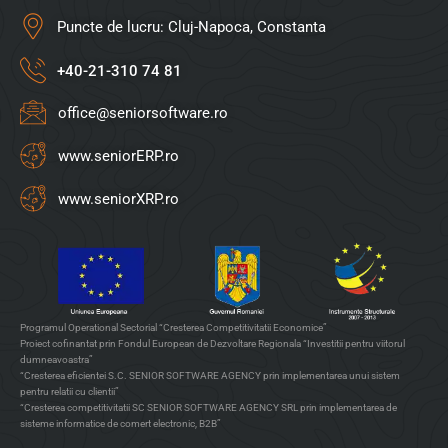
Puncte de lucru: Cluj-Napoca, Constanta
+40-21-310 74 81
office@seniorsoftware.ro
www.seniorERP.ro
www.seniorXRP.ro
Programul Operational Sectorial “Cresterea Competitivitatii Economice”
Proiect cofinantat prin Fondul European de Dezvoltare Regionala “Investitii pentru viitorul
dumneavoastra”
“Cresterea eficientei S.C. SENIOR SOFTWARE AGENCY prin implementarea unui sistem
pentru relatii cu clientii”
“Cresterea competitivitatii SC SENIOR SOFTWARE AGENCY SRL prin implementarea de
sisteme informatice de comert electronic, B2B”