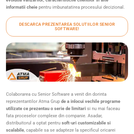
evolutia vanzarilor, caracteristicile clientilor si alte
informatii cheie
pentru imbunatatirea procesului decizional.
DESCARCA PREZENTAREA SOLUTIILOR SENIOR
SOFTWARE!
Colaborarea cu Senior Software a venit din dorinta
reprezentantilor Atma Grup
de a inlocui vechile programe
utilizate ce prezentau o serie de limitari
si nu mai faceau
fata proceselor complexe din companie. Asadar,
distribuitorul a optat pentru
soft-uri customizabile si
scalabile
, capabile sa se adapteze la specificul oricarei