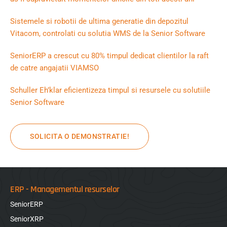
Sistemele si robotii de ultima generatie din depozitul
Vitacom, controlati cu solutia WMS de la Senior Software
SeniorERP a crescut cu 80% timpul dedicat clientilor la raft
de catre angajatii VIAMSO
Schuller Eh’klar eficientizeza timpul si resursele cu solutiile
Senior Software
SOLICITA O DEMONSTRATIE!
ERP - Managementul resurselor
SeniorERP
SeniorXRP