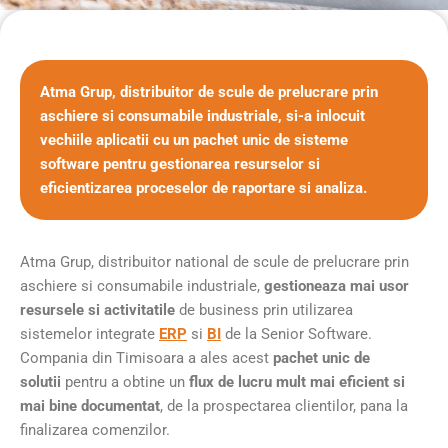
Atma Grup, distribuitor de scule de prelucrare prin
aschiere si consumabile industriale, si-a inlocuit
vechiile aplicatii cu un pachet unic de sisteme
software pentru gestionarea resurselor si
eficientizarea proceselor de raportare si analiza.
Atma Grup, distribuitor national de scule de prelucrare prin
aschiere si consumabile industriale,
gestioneaza mai usor
resursele si activitatile
de business prin utilizarea
sistemelor integrate
ERP
si
BI
de la Senior Software.
Compania din Timisoara a ales acest
pachet unic de
solutii
pentru a obtine un
flux de lucru mult mai eficient si
mai bine documentat
, de la prospectarea clientilor, pana la
finalizarea comenzilor.