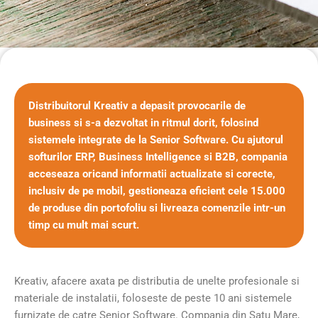
Distribuitorul Kreativ a depasit provocarile de
business si s-a dezvoltat in ritmul dorit, folosind
sistemele integrate de la Senior Software. Cu ajutorul
softurilor ERP, Business Intelligence si B2B, compania
acceseaza oricand informatii actualizate si corecte,
inclusiv de pe mobil, gestioneaza eficient cele 15.000
de produse din portofoliu si livreaza comenzile intr-un
timp cu mult mai scurt.
Kreativ, afacere axata pe distributia de unelte profesionale si
materiale de instalatii, foloseste de peste 10 ani sistemele
furnizate de catre Senior Software. Compania din Satu Mare,