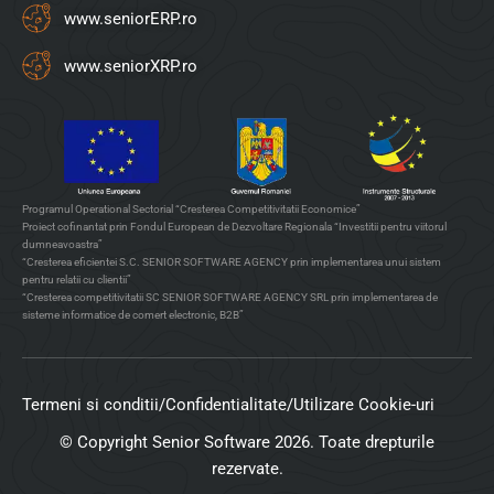
www.seniorERP.ro
www.seniorXRP.ro
Programul Operational Sectorial “Cresterea Competitivitatii Economice”
Proiect cofinantat prin Fondul European de Dezvoltare Regionala “Investitii pentru viitorul
dumneavoastra”
“Cresterea eficientei S.C. SENIOR SOFTWARE AGENCY prin implementarea unui sistem
pentru relatii cu clientii”
“Cresterea competitivitatii SC SENIOR SOFTWARE AGENCY SRL prin implementarea de
sisteme informatice de comert electronic, B2B”
Termeni si conditii
/
Confidentialitate
/
Utilizare Cookie-uri
© Copyright Senior Software 2026. Toate drepturile
rezervate.