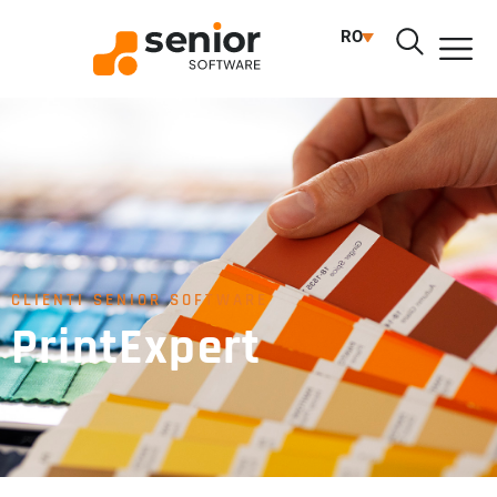
RO
CLIENTI SENIOR SOFTWARE
PrintExpert