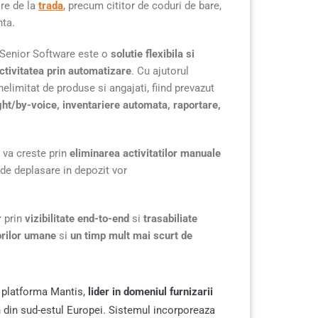
re de la
trada
, precum cititor de coduri de bare,
nta.
 Senior Software este o
solutie flexibila si
activitatea prin automatizare
. Cu ajutorul
limitat de produse si angajati, fiind prevazut
ght/by-voice, inventariere automata, raportare,
s va creste prin
eliminarea activitatilor manuale
 de deplasare in depozit vor
r
prin
vizibilitate end-to-end
si
trasabiliate
orilor umane
si
un timp mult mai scurt de
 platforma Mantis,
lider in domeniul furnizarii
a
din sud-estul Europei. Sistemul incorporeaza