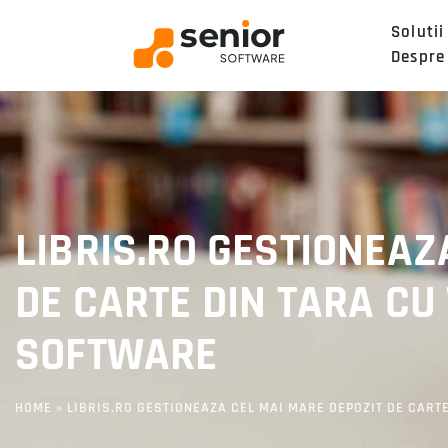
Solutii
Despre
LIBRIS.RO GESTIONEAZ
DE CARTE DIN TARA CU
SOFTWARE
HOME
»
LIBRIS.RO GESTIONEAZA CEL MAI MARE DEPOZIT DE CART