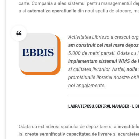
carte. Compania a ales sistemul pentru managementul dep
a-si
automatiza operatiunile
din noul spatiu de stocare, ma
Activitatea Libris.ro a crescut org
am construit cel mai mare depozi
5.000 de metri patrati. Odata cu i
implementam sistemul WMS de l
si calitatea livrarilor. Astfel,
noile 
promisiunile librariei noastre onl
noi angajamente.
LAURA TEPOSU, GENERAL MANAGER – LIBR
Odata cu extinderea spatiului de depozitare si a
investitii
isi
creste semnificativ capacitatea de livrare
si
acuratete