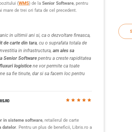
ozitului (
WMS
) de la
Senior Software
, pentru
i mare de trei ori fata de cel precedent.
anic in ultimii ani si, ca o dezvoltare fireasca,
t de carte din tara
, cu o suprafata totala de
nvestitia in infrastructura,
am ales sa
a Senior Software
pentru a creste rapiditatea
fluxuri logistice
ne vor permite ca toate
ine sa fie tinute, dar si sa facem loc pentru
IS.RO
lor in sisteme software
, retailerul de carte
a datelor
. Pentru un plus de beneficii, Libris.ro a