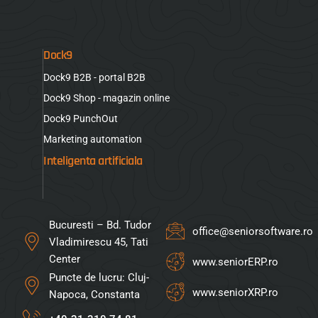
Dock9
Dock9 B2B - portal B2B
Dock9 Shop - magazin online
Dock9 PunchOut
Marketing automation
Inteligenta artificiala
Bucuresti – Bd. Tudor
office@seniorsoftware.ro
Vladimirescu 45, Tati
Center
www.seniorERP.ro
Puncte de lucru: Cluj-
www.seniorXRP.ro
Napoca, Constanta