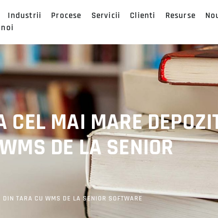
Industrii
Procese
Servicii
Clienti
Resurse
No
 noi
A CEL MAI MARE DEPOZI
 WMS DE LA SENIOR
E DIN TARA CU WMS DE LA SENIOR SOFTWARE