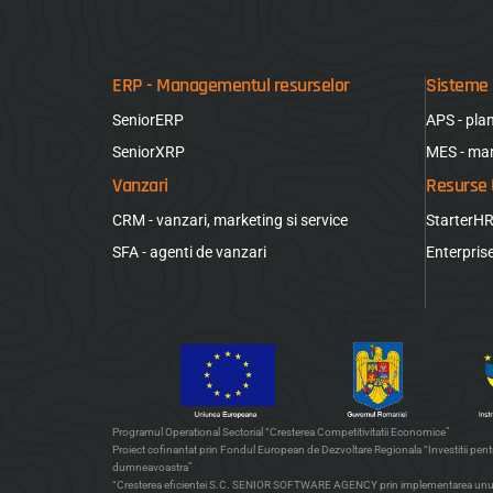
ERP - Managementul resurselor
Sisteme 
SeniorERP
APS - pla
SeniorXRP
MES - ma
Vanzari
Resurse
CRM - vanzari, marketing si service
StarterH
SFA - agenti de vanzari
Enterpri
Programul Operational Sectorial “Cresterea Competitivitatii Economice”
Proiect cofinantat prin Fondul European de Dezvoltare Regionala “Investitii pentr
dumneavoastra”
“Cresterea eficientei S.C. SENIOR SOFTWARE AGENCY prin implementarea unu