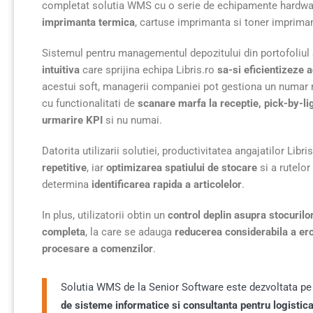
completat solutia WMS cu o serie de echipamente hardwa
imprimanta termica
, cartuse imprimanta si toner imprima
Sistemul pentru managementul depozitului din portofoliul
intuitiva
care sprijina echipa Libris.ro
sa-si eficientizeze 
acestui soft, managerii companiei pot gestiona un numar ne
cu functionalitati de
scanare marfa la receptie, pick-by-li
urmarire KPI
si nu numai.
Datorita utilizarii solutiei, productivitatea angajatilor Libri
repetitive
, iar
optimizarea spatiului de stocare
si a rutelor
determina
identificarea rapida a articolelor
.
In plus, utilizatorii obtin un
control deplin asupra stocurilo
completa
, la care se adauga
reducerea considerabila a er
procesare a comenzilor
.
Solutia WMS de la Senior Software este dezvoltata pe
de sisteme informatice si consultanta pentru logistic