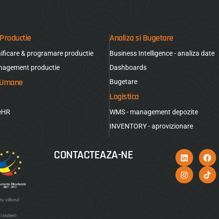
Productie
Analiza si Bugetare
nificare & programare productie
Business Intelligence - analiza date
nagement productie
Dashboards
 Umane
Bugetare
Logistica
R
seHR
WMS - management depozite
INVENTORY - aprovizionare
CONTACTEAZA-NE
u viitorul
i sistem