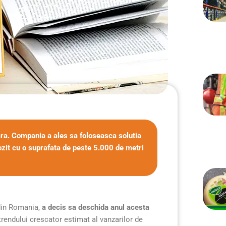
ara. Compania a ales sa foloseasca solutia
zit cu o suprafata de peste 5.000 de metri
e din Romania,
a decis sa deschida anul acesta
trendului crescator estimat al vanzarilor de