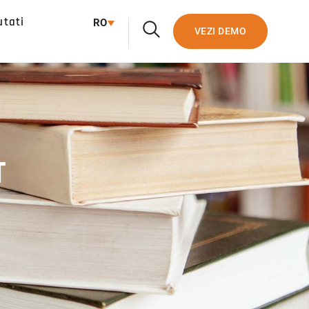
utati
RO
VEZI DEMO
T