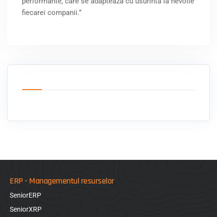
performante, care se adapteaza cu usurinta la nevoile
fiecarei companii.”
ERP - Managementul resurselor
SeniorERP
SeniorXRP