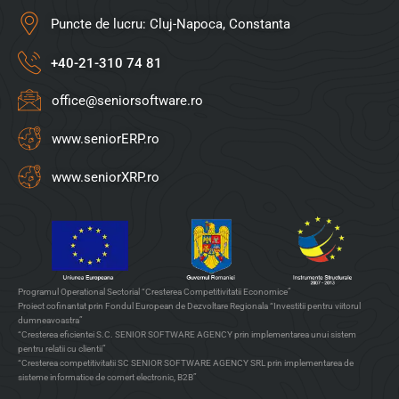
Puncte de lucru: Cluj-Napoca, Constanta
+40-21-310 74 81
office@seniorsoftware.ro
www.seniorERP.ro
www.seniorXRP.ro
Programul Operational Sectorial “Cresterea Competitivitatii Economice”
Proiect cofinantat prin Fondul European de Dezvoltare Regionala “Investitii pentru viitorul
dumneavoastra”
“Cresterea eficientei S.C. SENIOR SOFTWARE AGENCY prin implementarea unui sistem
pentru relatii cu clientii”
“Cresterea competitivitatii SC SENIOR SOFTWARE AGENCY SRL prin implementarea de
sisteme informatice de comert electronic, B2B”