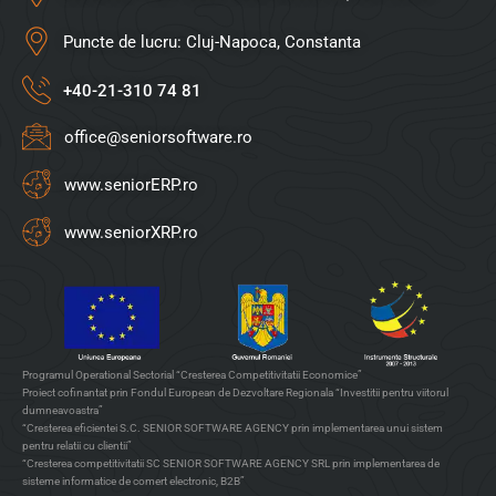
Puncte de lucru: Cluj-Napoca, Constanta
+40-21-310 74 81
office@seniorsoftware.ro
www.seniorERP.ro
www.seniorXRP.ro
Programul Operational Sectorial “Cresterea Competitivitatii Economice”
Proiect cofinantat prin Fondul European de Dezvoltare Regionala “Investitii pentru viitorul
dumneavoastra”
“Cresterea eficientei S.C. SENIOR SOFTWARE AGENCY prin implementarea unui sistem
pentru relatii cu clientii”
“Cresterea competitivitatii SC SENIOR SOFTWARE AGENCY SRL prin implementarea de
sisteme informatice de comert electronic, B2B”