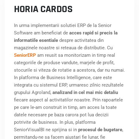
HORIA CARDOS
In urma implementarii solutiei ERP de la Senior
Software am beneficiat de
acces rapid si precis la
informatiile esentiale
despre activitatea din
magazinele noastre si reteaua de distributie. Cu
SeniorERP
am reusit sa monitorizam in timp real
categoriile de produse vandute, marjele de profit,
stocurile si viteza de rotatie a acestora, dar nu numai.
In platforma de Business Intelligence, care este
integrata cu sistemul ERP, urmaresc zilnic rezultatele
grupului Agroland,
analizand in cel mai mic detaliu
fiecare aspect al activitatilor noastre. Prin rapoartele
pe care le-am construit in timp, am acces la toate
datele necesare pe baza carora pot lua decizii
potrivite de business. In plus, platforma
SeniorVisualBI ne sprijina si in
procesul de bugetare
,
permitandu-ne sa facem ajustari fie lunar, fie