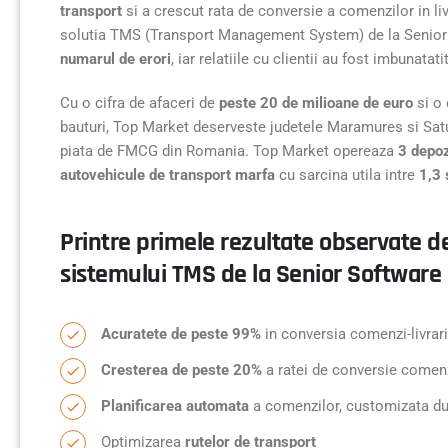
transport
si a crescut rata de conversie a comenzilor in li
solutia TMS (Transport Management System) de la Senior 
numarul de erori
, iar relatiile cu clientii au fost imbunatati
Cu o cifra de afaceri de
peste 20 de milioane de euro
si o
bauturi, Top Market deserveste judetele Maramures si Satu
piata de FMCG din Romania. Top Market opereaza
3 depoz
autovehicule de transport marfa
cu sarcina utila intre
1,3 
Printre primele rezultate observate d
sistemului TMS de la Senior Software
Acuratete de peste 99%
in conversia comenzi-livrari
Cresterea de peste 20%
a ratei de conversie comenzi
Planificarea automata
a comenzilor, customizata dupa 
Optimizarea
rutelor de transport