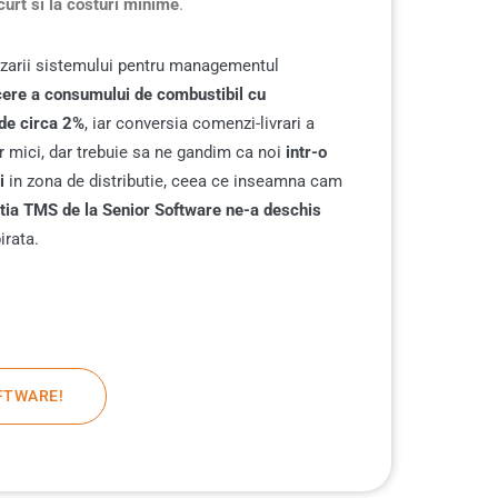
curt si la costuri minime
.
lizarii sistemului pentru managementul
ere a consumului de combustibil cu
 de circa 2%
, iar conversia comenzi-livrari a
r mici, dar trebuie sa ne gandim ca noi
intr-o
i
in zona de distributie, ceea ce inseamna cam
tia TMS de la Senior Software ne-a deschis
irata.
FTWARE!