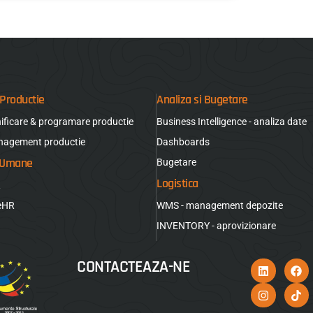
Productie
Analiza si Bugetare
nificare & programare productie
Business Intelligence - analiza date
nagement productie
Dashboards
 Umane
Bugetare
Logistica
R
seHR
WMS - management depozite
INVENTORY - aprovizionare
CONTACTEAZA-NE