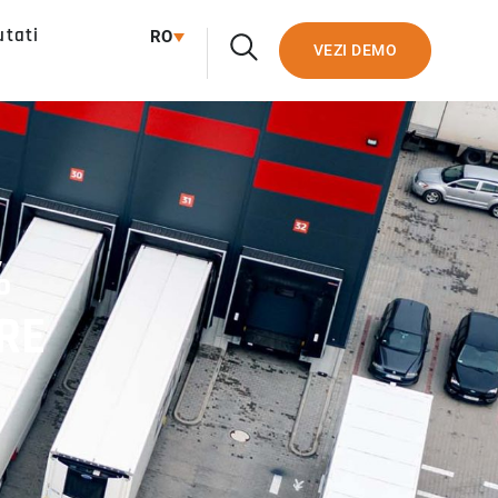
utati
RO
VEZI DEMO
%
RE