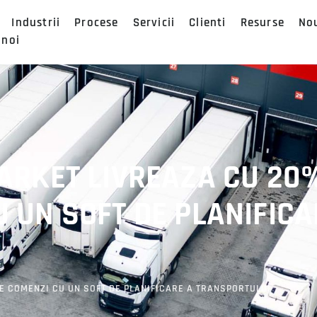
Industrii
Procese
Servicii
Clienti
Resurse
No
 noi
MARKET LIVREAZA CU 20
 UN SOFT DE PLANIFICA
E COMENZI CU UN SOFT DE PLANIFICARE A TRANSPORTULUI