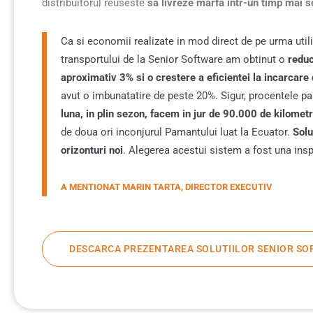
distribuitorul reuseste
sa livreze marfa intr-un timp mai s
Ca si economii realizate in mod direct de pe urma uti
transportului de la Senior Software am obtinut o
reduc
aproximativ 3% si o crestere a eficientei la incarcare
avut o imbunatatire de peste 20%. Sigur, procentele pa
luna, in plin sezon, facem in jur de 90.000 de kilometr
de doua ori inconjurul Pamantului luat la Ecuator.
Solu
orizonturi noi
. Alegerea acestui sistem a fost una insp
A MENTIONAT MARIN TARTA, DIRECTOR EXECUTIV
DESCARCA PREZENTAREA SOLUTIILOR SENIOR SO