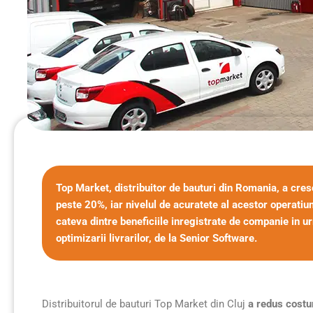
Top Market, distribuitor de bauturi din Romania, a cres
peste 20%, iar nivelul de acuratete al acestor operatiu
cateva dintre beneficiile inregistrate de companie in u
optimizarii livrarilor, de la Senior Software.
Distribuitorul de bauturi Top Market din Cluj
a redus costu