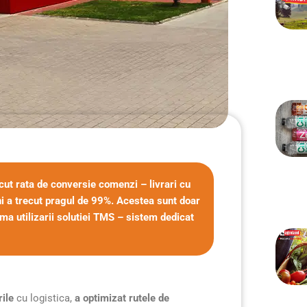
cut rata de conversie comenzi – livrari cu
ni a trecut pragul de 99%. Acestea sunt doar
rma utilizarii solutiei TMS – sistem dedicat
rile
cu logistica,
a optimizat rutele de