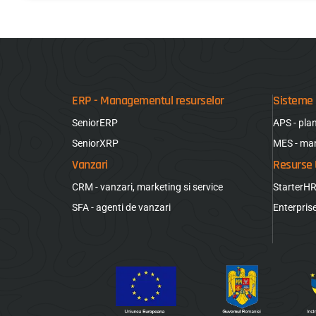
ERP - Managementul resurselor
Sisteme 
SeniorERP
APS - pla
SeniorXRP
MES - ma
Vanzari
Resurse
CRM - vanzari, marketing si service
StarterH
SFA - agenti de vanzari
Enterpri